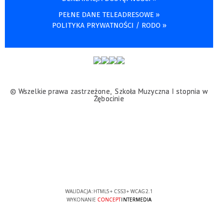
PEŁNE DANE TELEADRESOWE »
POLITYKA PRYWATNOŚCI / RODO »
© Wszelkie prawa zastrzeżone, Szkoła Muzyczna I stopnia w
Żębocinie
WALIDACJA:
HTML5
+
CSS3
+
WCAG 2.1
WYKONANIE
CONCEPT
INTERMEDIA