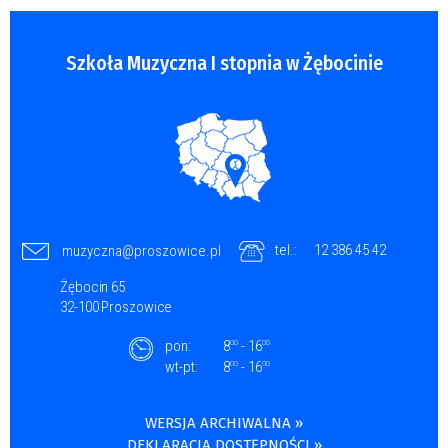
Szkoła Muzyczna I stopnia w Żębocinie
tel.:
12 386 45 42
muzyczna@proszowice.pl
Żębocin 65
32-100 Proszowice
pon:
8
- 16
00
00
wt-pt:
8
- 16
00
00
WERSJA ARCHIWALNA »
DEKLARACJA DOSTĘPNOŚCI »